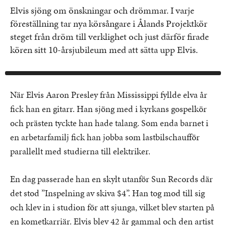
Elvis sjöng om önskningar och drömmar. I varje
föreställning tar nya körsångare i Ålands Projektkör
steget från dröm till verklighet och just därför firade
kören sitt 10-årsjubileum med att sätta upp Elvis.
När Elvis Aaron Presley från Mississippi fyllde elva år
fick han en gitarr. Han sjöng med i kyrkans gospelkör
och prästen tyckte han hade talang. Som enda barnet i
en arbetarfamilj fick han jobba som lastbilschaufför
parallellt med studierna till elektriker.
En dag passerade han en skylt utanför Sun Records där
det stod ”Inspelning av skiva $4”. Han tog mod till sig
och klev in i studion för att sjunga, vilket blev starten på
en kometkarriär. Elvis blev 42 år gammal och den artist