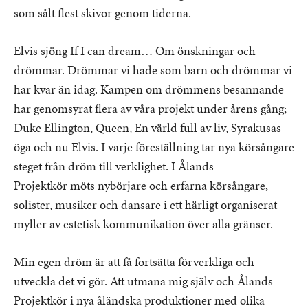
som sålt flest skivor genom tiderna.
Elvis sjöng If I can dream… Om önskningar och
drömmar. Drömmar vi hade som barn och drömmar vi
har kvar än idag. Kampen om drömmens besannan­de
har genomsyrat flera av våra projekt under årens gång;
Duke Ellington, Queen, En värld full av liv, Syrakusas
öga och nu Elvis. I varje föreställning tar nya körsångare
steget från dröm till verklighet. I Ålands
Projektkör möts nybörjare och erfarna körsångare,
solister, musiker och dansare i ett härligt organiserat
myller av estetisk kommunikation över alla gränser.
Min egen dröm är att få fortsätta förverkliga och
utveckla det vi gör. Att utmana mig själv och Ålands
Projektkör i nya åländska produktioner med olika