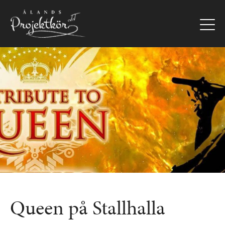
Hoppa
till
huvudinnehåll
Bild
Queen på Stallhalla