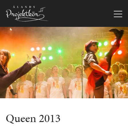
Hoppa
till
huvudinnehåll
Bild
Queen 2013