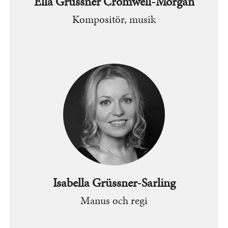
Ella Grüssner Cromwell-Morgan
Kompositör, musik
Bild
Isabella Grüssner-Sarling
Manus och regi