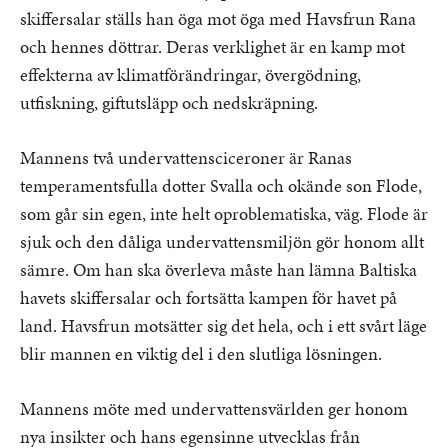
skiffersalar ställs han öga mot öga med Havsfrun Rana
och hennes döttrar. Deras verklighet är en kamp mot
effekterna av klimatförändringar, övergödning,
utfiskning, giftutsläpp och nedskräpning.
Mannens två undervattensciceroner är Ranas
temperamentsfulla dotter Svalla och okände son Flode,
som går sin egen, inte helt oproblematiska, väg. Flode är
sjuk och den dåliga undervattensmiljön gör honom allt
sämre. Om han ska överleva måste han lämna Baltiska
havets skiffersalar och fortsätta kampen för havet på
land. Havsfrun motsätter sig det hela, och i ett svårt läge
blir mannen en viktig del i den slutliga lösningen.
Mannens möte med undervattensvärlden ger honom
nya insikter och hans egensinne utvecklas från