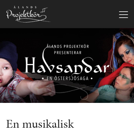
Hoppa
till
huvudinnehåll
Bild
En musikalisk